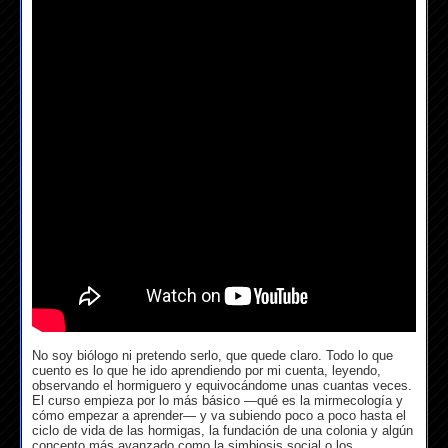
No soy biólogo ni pretendo serlo, que quede claro. Todo lo que
cuento es lo que he ido aprendiendo por mi cuenta, leyendo,
observando el hormiguero y equivocándome unas cuantas veces.
El curso empieza por lo más básico —qué es la mirmecología y
cómo empezar a aprender— y va subiendo poco a poco hasta el
ciclo de vida de las hormigas, la fundación de una colonia y algún
concepto más avanzado como la simbiosis social o los