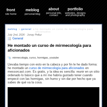
about
portfolio
front
meblog
personal info,
websites, designs
site home
personal blog
contact
and photography
»
»
meblog
general
he montado un curso de mirmecología para
aficionados
July 2nd, 2026
·
Jonay Pelluz
General
He montado un curso de mirmecología para
aficionados
mirmecologia
,
curso
,
hormigas
,
youtube
Llevaba tiempo con esto en la cabeza y por fin le he dado forma:
he montado un
curso de mirmecología para aficionados
en
messorcast.com. Es gratis, y la idea es sencilla: reunir en un sitio
ordenado lo básico que a mí me habría gustado tener cuando
empecé con las hormigas, sin humo y sin dar por hecho que ya
sabes de qué va la cosa.